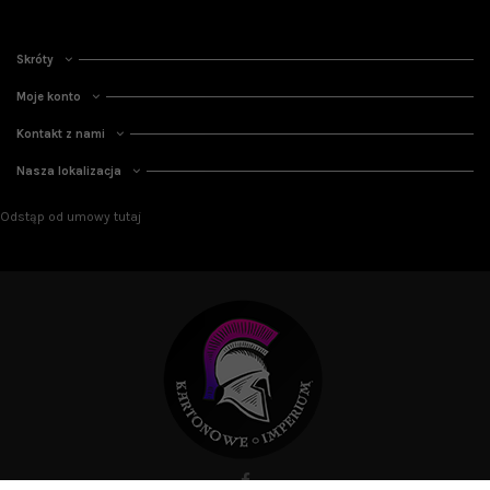
Skróty
Moje konto
Kontakt z nami
Nasza lokalizacja
Odstąp od umowy tutaj