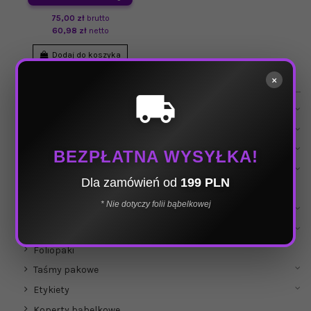
75,00 zł
brutto
60,98 zł
netto
Dodaj do koszyka
×
Wszystkie Kategorie
local_shipping
Hurtownia opakowań
Kartony
Kartony używane
BEZPŁATNA WYSYŁKA!
Kartony InPost
Dla zamówień od
199 PLN
Folia bąbelkowa
* Nie dotyczy folii bąbelkowej
Folia stretch
Wszystko do przeprowadzki
Foliopaki
Taśmy pakowe
Etykiety
Koperty bąbelkowe