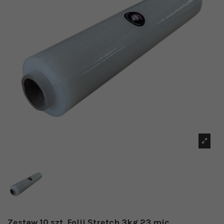
Zestaw 10 szt. Folii Stretch 3kg 23 mic