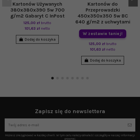
Kartonów Używanych
Kartonów do
380x380x390 5w 700
Przeprowadzki
g/m2 Gabaryt C InPost
450x350x350 5w BC
640 g/m2 z uchwytami
125,00 zł
brutto
101,63 zł
netto
W zestawie taniej!
Dodaj do koszyka
125,00 zł
brutto
101,63 zł
netto
Dodaj do koszyka
Zapisz się do newslettera
Możesz zrezygnować w każdej chwili. W tym celu należy odnaleźć szczegóły w naszej informacji
prawnej.