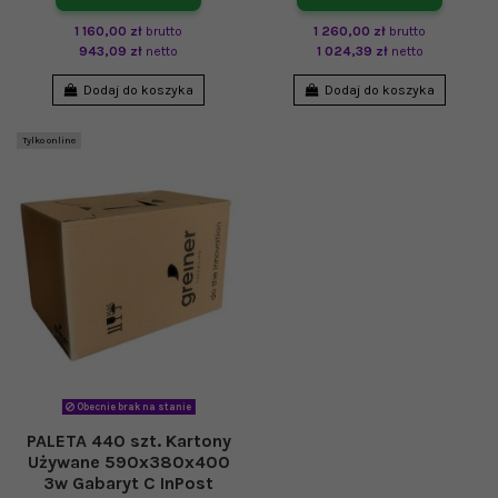
1 160,00 zł
brutto
1 260,00 zł
brutto
943,09 zł
netto
1 024,39 zł
netto
Dodaj do koszyka
Dodaj do koszyka
Tylko online
Obecnie brak na stanie
PALETA 440 szt. Kartony
Używane 590x380x400
3w Gabaryt C InPost