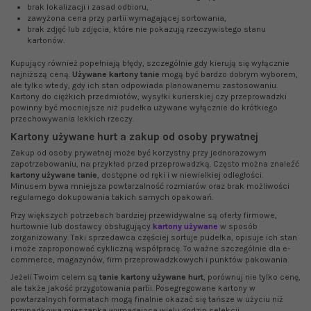
brak lokalizacji i zasad odbioru,
zawyżona cena przy partii wymagającej sortowania,
brak zdjęć lub zdjęcia, które nie pokazują rzeczywistego stanu
kartonów.
Kupujący również popełniają błędy, szczególnie gdy kierują się wyłącznie
najniższą ceną.
Używane kartony tanie
mogą być bardzo dobrym wyborem,
ale tylko wtedy, gdy ich stan odpowiada planowanemu zastosowaniu.
Kartony do ciężkich przedmiotów, wysyłki kurierskiej czy przeprowadzki
powinny być mocniejsze niż pudełka używane wyłącznie do krótkiego
przechowywania lekkich rzeczy.
Kartony używane hurt a zakup od osoby prywatnej
Zakup od osoby prywatnej może być korzystny przy jednorazowym
zapotrzebowaniu, na przykład przed przeprowadzką. Często można znaleźć
kartony używane tanie
, dostępne od ręki i w niewielkiej odległości.
Minusem bywa mniejsza powtarzalność rozmiarów oraz brak możliwości
regularnego dokupowania takich samych opakowań.
Przy większych potrzebach bardziej przewidywalne są oferty firmowe,
hurtownie lub dostawcy obsługujący
kartony używane
w sposób
zorganizowany. Taki sprzedawca częściej sortuje pudełka, opisuje ich stan
i może zaproponować cykliczną współpracę. To ważne szczególnie dla e-
commerce, magazynów, firm przeprowadzkowych i punktów pakowania.
Jeżeli Twoim celem są
tanie kartony używane hurt
, porównuj nie tylko cenę,
ale także jakość przygotowania partii. Posegregowane kartony w
powtarzalnych formatach mogą finalnie okazać się tańsze w użyciu niż
przypadkowa mieszanka wymagająca wielu godzin selekcji.