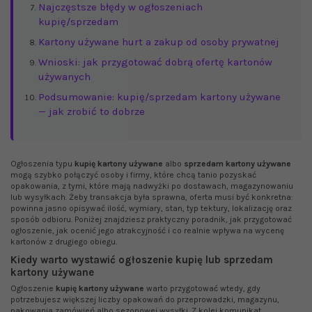
Najczęstsze błędy w ogłoszeniach
kupię/sprzedam
Kartony używane hurt a zakup od osoby prywatnej
Wnioski: jak przygotować dobrą ofertę kartonów
używanych
Podsumowanie: kupię/sprzedam kartony używane
— jak zrobić to dobrze
Ogłoszenia typu
kupię kartony używane
albo
sprzedam kartony używane
mogą szybko połączyć osoby i firmy, które chcą tanio pozyskać
opakowania, z tymi, które mają nadwyżki po dostawach, magazynowaniu
lub wysyłkach. Żeby transakcja była sprawna, oferta musi być konkretna:
powinna jasno opisywać ilość, wymiary, stan, typ tektury, lokalizację oraz
sposób odbioru. Poniżej znajdziesz praktyczny poradnik, jak przygotować
ogłoszenie, jak ocenić jego atrakcyjność i co realnie wpływa na wycenę
kartonów z drugiego obiegu.
Kiedy warto wystawić ogłoszenie kupię lub sprzedam
kartony używane
Ogłoszenie
kupię kartony używane
warto przygotować wtedy, gdy
potrzebujesz większej liczby opakowań do przeprowadzki, magazynu,
pakowania zamówień albo sezonowej wysyłki. Z kolei komunikat