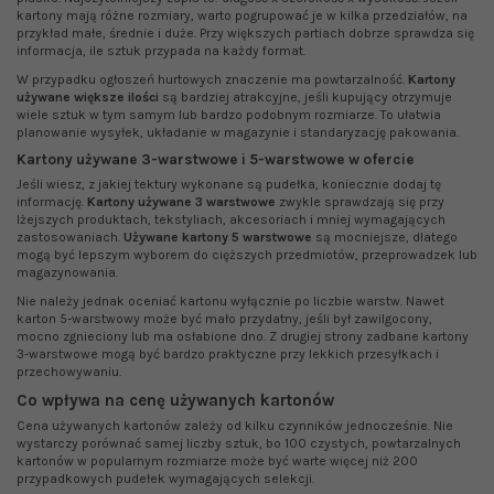
kartony mają różne rozmiary, warto pogrupować je w kilka przedziałów, na
przykład małe, średnie i duże. Przy większych partiach dobrze sprawdza się
informacja, ile sztuk przypada na każdy format.
W przypadku ogłoszeń hurtowych znaczenie ma powtarzalność.
Kartony
używane większe ilości
są bardziej atrakcyjne, jeśli kupujący otrzymuje
wiele sztuk w tym samym lub bardzo podobnym rozmiarze. To ułatwia
planowanie wysyłek, układanie w magazynie i standaryzację pakowania.
Kartony używane 3-warstwowe i 5-warstwowe w ofercie
Jeśli wiesz, z jakiej tektury wykonane są pudełka, koniecznie dodaj tę
informację.
Kartony używane 3 warstwowe
zwykle sprawdzają się przy
lżejszych produktach, tekstyliach, akcesoriach i mniej wymagających
zastosowaniach.
Używane kartony 5 warstwowe
są mocniejsze, dlatego
mogą być lepszym wyborem do cięższych przedmiotów, przeprowadzek lub
magazynowania.
Nie należy jednak oceniać kartonu wyłącznie po liczbie warstw. Nawet
karton 5-warstwowy może być mało przydatny, jeśli był zawilgocony,
mocno zgnieciony lub ma osłabione dno. Z drugiej strony zadbane kartony
3-warstwowe mogą być bardzo praktyczne przy lekkich przesyłkach i
przechowywaniu.
Co wpływa na cenę używanych kartonów
Cena używanych kartonów zależy od kilku czynników jednocześnie. Nie
wystarczy porównać samej liczby sztuk, bo 100 czystych, powtarzalnych
kartonów w popularnym rozmiarze może być warte więcej niż 200
przypadkowych pudełek wymagających selekcji.