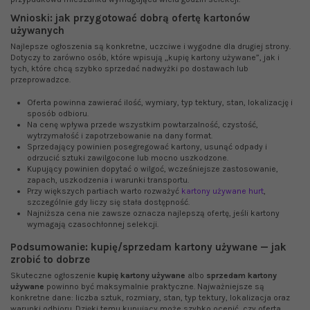
Wnioski: jak przygotować dobrą ofertę kartonów
używanych
Najlepsze ogłoszenia są konkretne, uczciwe i wygodne dla drugiej strony.
Dotyczy to zarówno osób, które wpisują „kupię kartony używane”, jak i
tych, które chcą szybko sprzedać nadwyżki po dostawach lub
przeprowadzce.
Oferta powinna zawierać ilość, wymiary, typ tektury, stan, lokalizację i
sposób odbioru.
Na cenę wpływa przede wszystkim powtarzalność, czystość,
wytrzymałość i zapotrzebowanie na dany format.
Sprzedający powinien posegregować kartony, usunąć odpady i
odrzucić sztuki zawilgocone lub mocno uszkodzone.
Kupujący powinien dopytać o wilgoć, wcześniejsze zastosowanie,
zapach, uszkodzenia i warunki transportu.
Przy większych partiach warto rozważyć
kartony używane hurt
,
szczególnie gdy liczy się stała dostępność.
Najniższa cena nie zawsze oznacza najlepszą ofertę, jeśli kartony
wymagają czasochłonnej selekcji.
Podsumowanie: kupię/sprzedam kartony używane — jak
zrobić to dobrze
Skuteczne ogłoszenie
kupię kartony używane
albo
sprzedam kartony
używane
powinno być maksymalnie praktyczne. Najważniejsze są
konkretne dane: liczba sztuk, rozmiary, stan, typ tektury, lokalizacja oraz
warunki odbioru. Dzięki temu kupujący może szybko ocenić, czy oferta