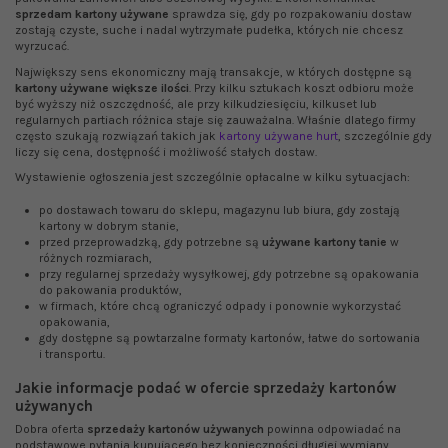
sprzedam kartony używane
sprawdza się, gdy po rozpakowaniu dostaw
zostają czyste, suche i nadal wytrzymałe pudełka, których nie chcesz
wyrzucać.
Największy sens ekonomiczny mają transakcje, w których dostępne są
kartony używane większe ilości
. Przy kilku sztukach koszt odbioru może
być wyższy niż oszczędność, ale przy kilkudziesięciu, kilkuset lub
regularnych partiach różnica staje się zauważalna. Właśnie dlatego firmy
często szukają rozwiązań takich jak
kartony używane hurt
, szczególnie gdy
liczy się cena, dostępność i możliwość stałych dostaw.
Wystawienie ogłoszenia jest szczególnie opłacalne w kilku sytuacjach:
po dostawach towaru do sklepu, magazynu lub biura, gdy zostają
kartony w dobrym stanie,
przed przeprowadzką, gdy potrzebne są
używane kartony tanie
w
różnych rozmiarach,
przy regularnej sprzedaży wysyłkowej, gdy potrzebne są opakowania
do pakowania produktów,
w firmach, które chcą ograniczyć odpady i ponownie wykorzystać
opakowania,
gdy dostępne są powtarzalne formaty kartonów, łatwe do sortowania
i transportu.
Jakie informacje podać w ofercie sprzedaży kartonów
używanych
Dobra oferta
sprzedaży kartonów używanych
powinna odpowiadać na
podstawowe pytania kupującego bez konieczności długiej wymiany