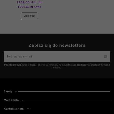
1 232,00 zł
brutto
1 001,63 zł
netto
Zobacz
Zapisz się do newslettera
Możesz zrezygnować w każdej chwili. W tym celu należy odnaleźć szczegóły w naszej informacji
prawnej.
Skróty
Moje konto
Kontakt z nami