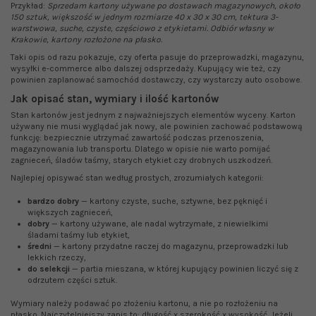
Przykład:
Sprzedam kartony używane po dostawach magazynowych, około
150 sztuk, większość w jednym rozmiarze 40 x 30 x 30 cm, tektura 3-
warstwowa, suche, czyste, częściowo z etykietami. Odbiór własny w
Krakowie, kartony rozłożone na płasko.
Taki opis od razu pokazuje, czy oferta pasuje do przeprowadzki, magazynu,
wysyłki e-commerce albo dalszej odsprzedaży. Kupujący wie też, czy
powinien zaplanować samochód dostawczy, czy wystarczy auto osobowe.
Jak opisać stan, wymiary i ilość kartonów
Stan kartonów jest jednym z najważniejszych elementów wyceny. Karton
używany nie musi wyglądać jak nowy, ale powinien zachować podstawową
funkcję: bezpiecznie utrzymać zawartość podczas przenoszenia,
magazynowania lub transportu. Dlatego w opisie nie warto pomijać
zagnieceń, śladów taśmy, starych etykiet czy drobnych uszkodzeń.
Najlepiej opisywać stan według prostych, zrozumiałych kategorii:
bardzo dobry
— kartony czyste, suche, sztywne, bez pęknięć i
większych zagnieceń,
dobry
— kartony używane, ale nadal wytrzymałe, z niewielkimi
śladami taśmy lub etykiet,
średni
— kartony przydatne raczej do magazynu, przeprowadzki lub
lekkich rzeczy,
do selekcji
— partia mieszana, w której kupujący powinien liczyć się z
odrzutem części sztuk.
Wymiary należy podawać po złożeniu kartonu, a nie po rozłożeniu na
płasko. Najczytelniejszy zapis to: długość x szerokość x wysokość. Jeżeli