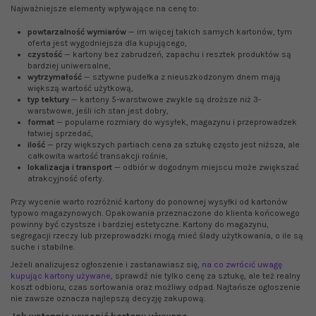
Najważniejsze elementy wpływające na cenę to:
powtarzalność wymiarów
— im więcej takich samych kartonów, tym
oferta jest wygodniejsza dla kupującego,
czystość
— kartony bez zabrudzeń, zapachu i resztek produktów są
bardziej uniwersalne,
wytrzymałość
— sztywne pudełka z nieuszkodzonym dnem mają
większą wartość użytkową,
typ tektury
— kartony 5-warstwowe zwykle są droższe niż 3-
warstwowe, jeśli ich stan jest dobry,
format
— popularne rozmiary do wysyłek, magazynu i przeprowadzek
łatwiej sprzedać,
ilość
— przy większych partiach cena za sztukę często jest niższa, ale
całkowita wartość transakcji rośnie,
lokalizacja i transport
— odbiór w dogodnym miejscu może zwiększać
atrakcyjność oferty.
Przy wycenie warto rozróżnić kartony do ponownej wysyłki od kartonów
typowo magazynowych. Opakowania przeznaczone do klienta końcowego
powinny być czystsze i bardziej estetyczne. Kartony do magazynu,
segregacji rzeczy lub przeprowadzki mogą mieć ślady użytkowania, o ile są
suche i stabilne.
Jeżeli analizujesz ogłoszenie i zastanawiasz się,
na co zwrócić uwagę
kupując kartony używane
, sprawdź nie tylko cenę za sztukę, ale też realny
koszt odbioru, czas sortowania oraz możliwy odpad. Najtańsze ogłoszenie
nie zawsze oznacza najlepszą decyzję zakupową.