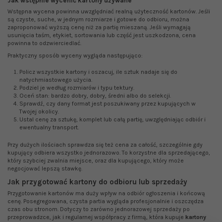
Jak wstępnie wycenić kartony używane
Wstępna wycena powinna uwzględniać realną użyteczność kartonów. Jeśli
są czyste, suche, w jednym rozmiarze i gotowe do odbioru, można
zaproponować wyższą cenę niż za partię mieszaną. Jeśli wymagają
usunięcia taśm, etykiet, sortowania lub część jest uszkodzona, cena
powinna to odzwierciedlać.
Praktyczny sposób wyceny wygląda następująco:
Policz wszystkie kartony i oszacuj, ile sztuk nadaje się do
natychmiastowego użycia.
Podziel je według rozmiarów i typu tektury.
Oceń stan: bardzo dobry, dobry, średni albo do selekcji.
Sprawdź, czy dany format jest poszukiwany przez kupujących w
Twojej okolicy.
Ustal cenę za sztukę, komplet lub całą partię, uwzględniając odbiór i
ewentualny transport.
Przy dużych ilościach sprawdza się też cena za całość, szczególnie gdy
kupujący odbiera wszystko jednorazowo. To korzystne dla sprzedającego,
który szybciej zwalnia miejsce, oraz dla kupującego, który może
negocjować lepszą stawkę.
Jak przygotować kartony do odbioru lub sprzedaży
Przygotowanie kartonów ma duży wpływ na odbiór ogłoszenia i końcową
cenę. Posegregowana, czysta partia wygląda profesjonalnie i oszczędza
czas obu stronom. Dotyczy to zarówno jednorazowej sprzedaży po
przeprowadzce, jak i regularnej współpracy z firmą, która kupuje
kartony