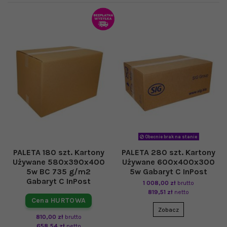
Obecnie brak na stanie
PALETA 180 szt. Kartony
PALETA 280 szt. Kartony
Używane 580x390x400
Używane 600x400x300
5w BC 735 g/m2
5w Gabaryt C InPost
Gabaryt C InPost
1 008,00 zł
brutto
819,51 zł
netto
Cena HURTOWA
Zobacz
810,00 zł
brutto
658,54 zł
netto