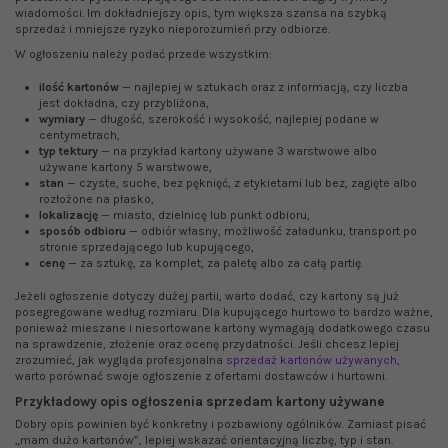
wiadomości. Im dokładniejszy opis, tym większa szansa na szybką
sprzedaż i mniejsze ryzyko nieporozumień przy odbiorze.
W ogłoszeniu należy podać przede wszystkim:
ilość kartonów
— najlepiej w sztukach oraz z informacją, czy liczba
jest dokładna, czy przybliżona,
wymiary
— długość, szerokość i wysokość, najlepiej podane w
centymetrach,
typ tektury
— na przykład kartony używane 3 warstwowe albo
używane kartony 5 warstwowe,
stan
— czyste, suche, bez pęknięć, z etykietami lub bez, zagięte albo
rozłożone na płasko,
lokalizację
— miasto, dzielnicę lub punkt odbioru,
sposób odbioru
— odbiór własny, możliwość załadunku, transport po
stronie sprzedającego lub kupującego,
cenę
— za sztukę, za komplet, za paletę albo za całą partię.
Jeżeli ogłoszenie dotyczy dużej partii, warto dodać, czy kartony są już
posegregowane według rozmiaru. Dla kupującego hurtowo to bardzo ważne,
ponieważ mieszane i niesortowane kartony wymagają dodatkowego czasu
na sprawdzenie, złożenie oraz ocenę przydatności. Jeśli chcesz lepiej
zrozumieć, jak wygląda profesjonalna
sprzedaż kartonów używanych
,
warto porównać swoje ogłoszenie z ofertami dostawców i hurtowni.
Przykładowy opis ogłoszenia sprzedam kartony używane
Dobry opis powinien być konkretny i pozbawiony ogólników. Zamiast pisać
„mam dużo kartonów”, lepiej wskazać orientacyjną liczbę, typ i stan.