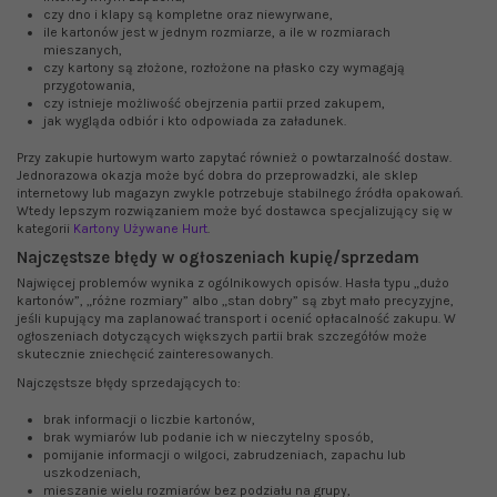
czy dno i klapy są kompletne oraz niewyrwane,
ile kartonów jest w jednym rozmiarze, a ile w rozmiarach
mieszanych,
czy kartony są złożone, rozłożone na płasko czy wymagają
przygotowania,
czy istnieje możliwość obejrzenia partii przed zakupem,
jak wygląda odbiór i kto odpowiada za załadunek.
Przy zakupie hurtowym warto zapytać również o powtarzalność dostaw.
Jednorazowa okazja może być dobra do przeprowadzki, ale sklep
internetowy lub magazyn zwykle potrzebuje stabilnego źródła opakowań.
Wtedy lepszym rozwiązaniem może być dostawca specjalizujący się w
kategorii
Kartony Używane Hurt
.
Najczęstsze błędy w ogłoszeniach kupię/sprzedam
Najwięcej problemów wynika z ogólnikowych opisów. Hasła typu „dużo
kartonów”, „różne rozmiary” albo „stan dobry” są zbyt mało precyzyjne,
jeśli kupujący ma zaplanować transport i ocenić opłacalność zakupu. W
ogłoszeniach dotyczących większych partii brak szczegółów może
skutecznie zniechęcić zainteresowanych.
Najczęstsze błędy sprzedających to:
brak informacji o liczbie kartonów,
brak wymiarów lub podanie ich w nieczytelny sposób,
pomijanie informacji o wilgoci, zabrudzeniach, zapachu lub
uszkodzeniach,
mieszanie wielu rozmiarów bez podziału na grupy,