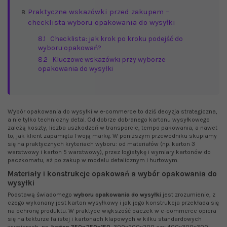
Praktyczne wskazówki przed zakupem –
checklista wyboru opakowania do wysyłki
8.1
Checklista: jak krok po kroku podejść do
wyboru opakowań?
8.2
Kluczowe wskazówki przy wyborze
opakowania do wysyłki
Wybór opakowania do wysyłki w e‑commerce to dziś decyzja strategiczna,
a nie tylko techniczny detal. Od dobrze dobranego kartonu wysyłkowego
zależą koszty, liczba uszkodzeń w transporcie, tempo pakowania, a nawet
to, jak klient zapamięta Twoją markę. W poniższym przewodniku skupiamy
się na praktycznych kryteriach wyboru: od materiałów (np. karton 3
warstwowy i karton 5 warstwowy), przez logistykę i wymiary kartonów do
paczkomatu, aż po zakup w modelu detalicznym i hurtowym.
Materiały i konstrukcje opakowań a wybór opakowania do
wysyłki
Podstawą świadomego
wyboru opakowania do wysyłki
jest zrozumienie, z
czego wykonany jest karton wysyłkowy i jak jego konstrukcja przekłada się
na ochronę produktu. W praktyce większość paczek w e‑commerce opiera
się na tekturze falistej i kartonach klapowych w kilku standardowych