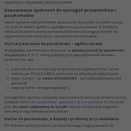
wypełniacz i odpowiedni układ produktów.
Dopasowanie opakowań do wymagań przewoźników i
paczkomatów
Nawet najlepiej zaprojektowane opakowanie do wysyłki nie spełni swojej
roli, jeśli nie będzie zgodne z wymaganiami przewoźników. W praktyce
oznacza to dostosowanie wymiarów kartonów oraz wagi przesyłek do
regulaminów firm kurierskich i operatorów paczkomatów.
Wymiary kartonów do paczkomatu – ogólne zasady
W przypadku paczkomatów kluczowe są
wymiary paczek do paczkomatu
dla gabarytów A, B i C. Dobrą praktyką jest zaprojektowanie zestawu
kartonów tak, aby:
jeden lub dwa rozmiary były dedykowane pod gabaryt A (np. niższe
kartony jak 350x250x80 w zależności od aktualnych wytycznych),
jeden rozmiar – np.
karton 350x250x150
– był zoptymalizowany pod
gabaryt B,
większy karton obsługiwał gabaryt C.
Szczegółowe wymiary i przykłady dopasowanych kartonów omawia osobny
poradnik
Karton do paczkomatu - gabaryty A, B, C w praktyce
. Tu kluczowe
jest, aby
wybór opakowania do wysyłki
zawsze weryfikować względem
aktualnych regulaminów przewoźników.
Karton do paczkomatu, a dopłaty i problemy przy nadawaniu
Źle dobrane wymiary kartonu paczkomatowego mogą prowadzić do: