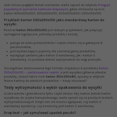
Jeśli chcesz pogłębić temat rozmiarów, warto zajrzeć do artykułu
Przegląd
popularnych wymiarów kartonów klapowych
, gdzie omówione są m.in.
karton 400x300x300, 300x200x150, 300x200x200 i 200x150x100.
Przykład: karton 350x250x150 jako standardowy karton do
wysyłki
Rozmiar
karton 350x250x150
jest dobrym przykładem, jak połączyć
wymagania logistyczne, potrzeby produktu i koszty:
pasuje do wielu przewoźników i często mieści się w gabarycie B
paczkomatów,
jest wystarczająco pojemny dla szerokiej gamy produktów,
występuje zarówno jako karton 3 warstwowy, jak i karton 5
warstwowy, co pozwala dobrać wytrzymałość do wagi przesyłki.
Szczegółowe zastosowania tego formatu znajdziesz w poradniku
Karton
350x250x150 — zastosowania i wybór
, a jeśli wysyłasz głównie płaskie
produkty, rozważ także niski
karton 350x250x80
, opisany w artykule
Niskie kartony do płaskich produktów — kiedy stosować?
Testy wytrzymałości a wybór opakowania do wysyłki
Liczba warstw i gramatura to tylko część obrazu. Aby realnie dobrać karton
wysyłkowy do ryzyka transportowego, warto oprzeć się na prostych testach
wytrzymałościowych. Dzięki nim nie musisz zgadywać, czy karton 3
warstwowy wystarczy, czy konieczny jest karton 5 warstwowy.
Drop test – jak symulować upadek paczki?