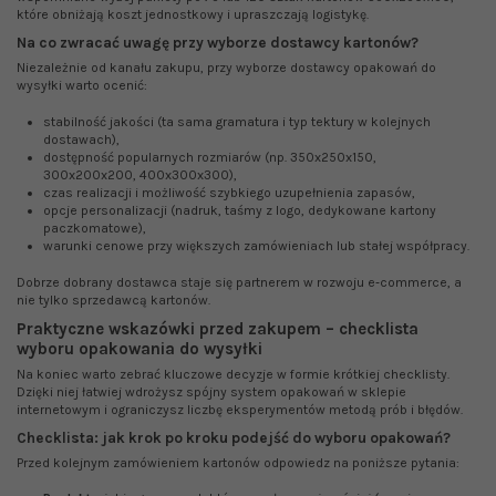
które obniżają koszt jednostkowy i upraszczają logistykę.
Na co zwracać uwagę przy wyborze dostawcy kartonów?
Niezależnie od kanału zakupu, przy wyborze dostawcy opakowań do
wysyłki warto ocenić:
stabilność jakości (ta sama gramatura i typ tektury w kolejnych
dostawach),
dostępność popularnych rozmiarów (np. 350x250x150,
300x200x200, 400x300x300),
czas realizacji i możliwość szybkiego uzupełnienia zapasów,
opcje personalizacji (nadruk, taśmy z logo, dedykowane kartony
paczkomatowe),
warunki cenowe przy większych zamówieniach lub stałej współpracy.
Dobrze dobrany dostawca staje się partnerem w rozwoju e‑commerce, a
nie tylko sprzedawcą kartonów.
Praktyczne wskazówki przed zakupem – checklista
wyboru opakowania do wysyłki
Na koniec warto zebrać kluczowe decyzje w formie krótkiej checklisty.
Dzięki niej łatwiej wdrożysz spójny system opakowań w sklepie
internetowym i ograniczysz liczbę eksperymentów metodą prób i błędów.
Checklista: jak krok po kroku podejść do wyboru opakowań?
Przed kolejnym zamówieniem kartonów odpowiedz na poniższe pytania: