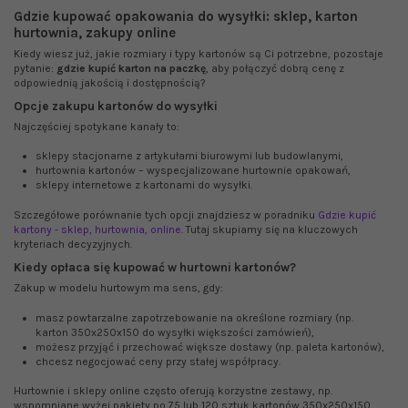
Gdzie kupować opakowania do wysyłki: sklep, karton
hurtownia, zakupy online
Kiedy wiesz już, jakie rozmiary i typy kartonów są Ci potrzebne, pozostaje
pytanie:
gdzie kupić karton na paczkę
, aby połączyć dobrą cenę z
odpowiednią jakością i dostępnością?
Opcje zakupu kartonów do wysyłki
Najczęściej spotykane kanały to:
sklepy stacjonarne z artykułami biurowymi lub budowlanymi,
hurtownia kartonów – wyspecjalizowane hurtownie opakowań,
sklepy internetowe z kartonami do wysyłki.
Szczegółowe porównanie tych opcji znajdziesz w poradniku
Gdzie kupić
kartony - sklep, hurtownia, online
. Tutaj skupiamy się na kluczowych
kryteriach decyzyjnych.
Kiedy opłaca się kupować w hurtowni kartonów?
Zakup w modelu hurtowym ma sens, gdy:
masz powtarzalne zapotrzebowanie na określone rozmiary (np.
karton 350x250x150 do wysyłki większości zamówień),
możesz przyjąć i przechować większe dostawy (np. paleta kartonów),
chcesz negocjować ceny przy stałej współpracy.
Hurtownie i sklepy online często oferują korzystne zestawy, np.
wspomniane wyżej pakiety po 75 lub 120 sztuk kartonów 350x250x150,