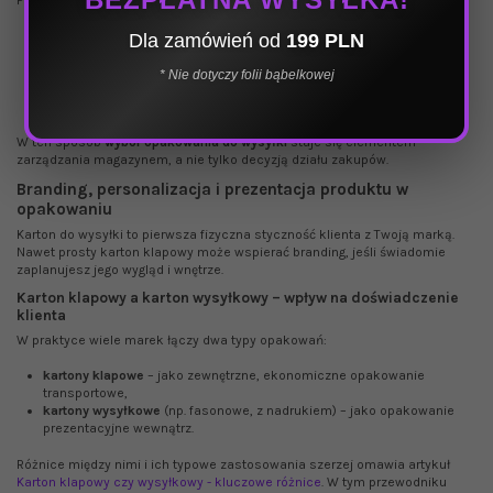
powiązać minimalne stany magazynowe kartonów z prognozami
Dla zamówień od
199 PLN
sprzedaży,
regularnie analizować, które rozmiary schodzą najszybciej,
* Nie dotyczy folii bąbelkowej
unikać „egzotycznych” wymiarów kupowanych pod pojedyncze
produkty – lepiej dopasować produkt do najbliższego standardu.
W ten sposób
wybór opakowania do wysyłki
staje się elementem
zarządzania magazynem, a nie tylko decyzją działu zakupów.
Branding, personalizacja i prezentacja produktu w
opakowaniu
Karton do wysyłki to pierwsza fizyczna styczność klienta z Twoją marką.
Nawet prosty karton klapowy może wspierać branding, jeśli świadomie
zaplanujesz jego wygląd i wnętrze.
Karton klapowy a karton wysyłkowy – wpływ na doświadczenie
klienta
W praktyce wiele marek łączy dwa typy opakowań:
kartony klapowe
– jako zewnętrzne, ekonomiczne opakowanie
transportowe,
kartony wysyłkowe
(np. fasonowe, z nadrukiem) – jako opakowanie
prezentacyjne wewnątrz.
Różnice między nimi i ich typowe zastosowania szerzej omawia artykuł
Karton klapowy czy wysyłkowy - kluczowe różnice
. W tym przewodniku