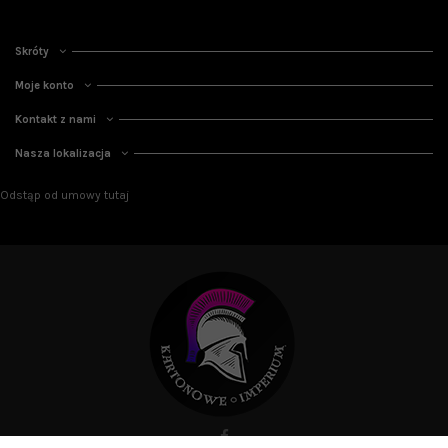
Skróty
Moje konto
Kontakt z nami
Nasza lokalizacja
Odstąp od umowy tutaj