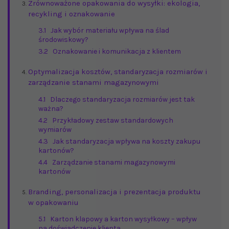
Zrównoważone opakowania do wysyłki: ekologia,
recykling i oznakowanie
3.1
Jak wybór materiału wpływa na ślad
środowiskowy?
3.2
Oznakowanie i komunikacja z klientem
Optymalizacja kosztów, standaryzacja rozmiarów i
zarządzanie stanami magazynowymi
4.1
Dlaczego standaryzacja rozmiarów jest tak
ważna?
4.2
Przykładowy zestaw standardowych
wymiarów
4.3
Jak standaryzacja wpływa na koszty zakupu
kartonów?
4.4
Zarządzanie stanami magazynowymi
kartonów
Branding, personalizacja i prezentacja produktu
w opakowaniu
5.1
Karton klapowy a karton wysyłkowy – wpływ
na doświadczenie klienta