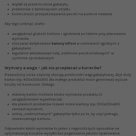
dopłat za przekroczenie gabarytu,
problemów z domknięciem skrytki,
konieczności przepakowywania paczki na punkcie nadania.
Aby tego uniknąć, warto:
uwzględniać grubość kartonu i zgrubienia po taśmie przy planowaniu
wymiarów,
stosować dedykowane
kartony InPost
w rozmiarach zgodnych z
gabarytami,
regularnie aktualizować listę „kartonów paczkomatowych” w
systemie sprzedażowym.
Wymiary a waga – jak nie przepłacać u kurierów?
Przewoźnicy coraz częściej stosują przeliczniki wagi gabarytowej. Zbyt duży
karton (np. 400x300x300 dla małego produktu) może generować wyższe
koszty niż konieczne. Dlatego:
dobieraj karton możliwie blisko wymiarów produktu (z
uwzględnieniem wypełniacza),
dla płaskich produktów rozważ niskie kartony (np. 350x250x80)
zamiast wysokich,
unikaj „nadmuchanych” gabarytów tylko po to, by użyć jednego,
uniwersalnego kartonu.
Odpowiedni dobór wymiarów to jeden z najprostszych sposobów na
optymalizację kosztów wysyłki bez pogarszania jakości opakowania.