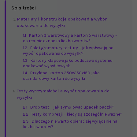
Spis treści
Materiały i konstrukcje opakowań a wybór
opakowania do wysyłki
1.1
Karton 3 warstwowy a karton 5 warstwowy –
co realnie oznacza liczba warstw?
1.2
Fale i gramatury tektury – jak wpływają na
wybór opakowania do wysyłki?
1.3
Kartony klapowe jako podstawa systemu
opakowań wysyłkowych
1.4
Przykład: karton 350x250x150 jako
standardowy karton do wysyłki
Testy wytrzymałości a wybór opakowania do
wysyłki
2.1
Drop test – jak symulować upadek paczki?
2.2
Testy kompresji – kiedy są szczególnie ważne?
2.3
Dlaczego nie warto opierać się wyłącznie na
liczbie warstw?