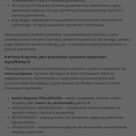
3‑warstwowa z falą B o średniej gramaturze,
dla cięższych towarów (chemia gospodarcza, elektronika, części
zamienne) częściej stosuje się tekturę 5‑warstwową (np. fala BC) o
wyższej gramaturze,
przy długim składowaniu na paletach kluczowa jest odporność na
kompresję – tu lepiej sprawdza się karton 5 warstwowy.
Jeżeli wysyłasz podobne produkty w powtarzalnych ilościach, warto
standaryzować nie tylko rozmiary, ale także typ tektury dla danego zakresu
wagi. Ułatwia to zarówno zakupy, jak i wdrażanie nowych pracowników w
proces pakowania.
Kartony klapowe jako podstawa systemu opakowań
wysyłkowych
Dla większości sklepów internetowych rdzeniem systemu opakowań są
kartony klapowe
. Są tanie, dostępne w wielu rozmiarach, łatwe w
magazynowaniu i kompatybilne z większością przewoźników oraz
paczkomatów. W praktyce często buduje się ofertę w oparciu o kilka
kluczowych wymiarów:
karton klapowy 350x250x150
– bardzo popularny rozmiar, często
używany jako
karton do paczkomatu
gabaryt B,
300x200x150 i 300x200x200 – uniwersalne kartony klapowe do
wysyłki małych i średnich produktów,
400x300x300 – większy karton do zestawów, większej elektroniki
lub tekstyliów,
200x150x100 – mały karton wysyłkowy do akcesoriów, kosmetyków,
drobnej elektroniki.