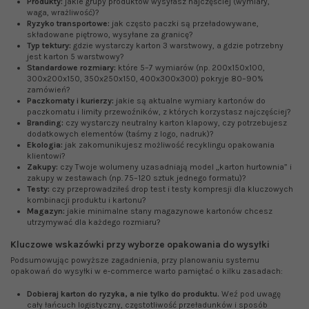
Produkty:
jakie grupy produktów wysyłasz najczęściej (wymiary,
waga, wrażliwość)?
Ryzyko transportowe:
jak często paczki są przeładowywane,
składowane piętrowo, wysyłane za granicę?
Typ tektury:
gdzie wystarczy karton 3 warstwowy, a gdzie potrzebny
jest karton 5 warstwowy?
Standardowe rozmiary:
które 5–7 wymiarów (np. 200x150x100,
300x200x150, 350x250x150, 400x300x300) pokryje 80–90%
zamówień?
Paczkomaty i kurierzy:
jakie są aktualne wymiary kartonów do
paczkomatu i limity przewoźników, z których korzystasz najczęściej?
Branding:
czy wystarczy neutralny karton klapowy, czy potrzebujesz
dodatkowych elementów (taśmy z logo, nadruk)?
Ekologia:
jak zakomunikujesz możliwość recyklingu opakowania
klientowi?
Zakupy:
czy Twoje wolumeny uzasadniają model „karton hurtownia” i
zakupy w zestawach (np. 75–120 sztuk jednego formatu)?
Testy:
czy przeprowadziłeś drop test i testy kompresji dla kluczowych
kombinacji produktu i kartonu?
Magazyn:
jakie minimalne stany magazynowe kartonów chcesz
utrzymywać dla każdego rozmiaru?
Kluczowe wskazówki przy wyborze opakowania do wysyłki
Podsumowując powyższe zagadnienia, przy planowaniu systemu
opakowań do wysyłki w e‑commerce warto pamiętać o kilku zasadach:
Dobieraj karton do ryzyka, a nie tylko do produktu.
Weź pod uwagę
cały łańcuch logistyczny, częstotliwość przeładunków i sposób