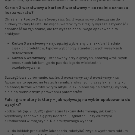
wymiarach, np.
karton 350x250x150
, 300x200x200 czy 400x300x300.
Karton 3 warstwowy a karton 5 warstwowy – co realnie oznacza
liczba warstw?
Określenia
karton 3 warstwowy
i
karton 5 warstwowy
odnoszą się do
budowy tektury falistej. Im więcej warstw, tym z reguły wyższa sztywność i
odporność na zgniatanie, ale też wyższa cena i waga opakowania. W
praktyce:
Karton 3 warstwowy
– najczęściej wybierany dla lekkich i średnio
ciężkich produktów, typowy wybór przy standardowych wysyłkach
detalicznych.
Karton 5 warstwowy
– stosowany przy cięższych, bardziej wrażliwych
produktach lub tam, gdzie paczka będzie wielokrotnie
przeładowywana.
Szczegółowe porównanie,
karton 3 warstwowy czy 5 warstwowy – co
lepsze
, warto oprzeć na testach i analizie własnych przesyłek, a nie tylko
na samej liczbie warstw. W tym artykule skupiamy się na strategii wyboru,
a nie na technicznym porównaniu parametrów.
Fale i gramatury tektury – jak wpływają na wybór opakowania do
wysyłki?
Rodzaj fali (np. B, C, BC) i gramatura tektury determinują, jak karton
wysyłkowy zachowa się przy uderzeniu, zgniataniu czy dłuższym
składowaniu w magazynie. Dla praktycznego wyboru:
do lekkich produktów (akcesoria, tekstylia) zwykle wystarcza tektura