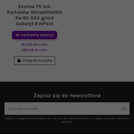
Zestaw 75 szt.
Kartonów 350x250x150
5w BC 550 g/m2
Gabaryt B InPost
W zestawie taniej!
157,50 zł
brutto
128,05 zł
netto
Dodaj do koszyka
Zapisz się do newslettera
Możesz zrezygnować w każdej chwili. W tym celu należy odnaleźć szczegóły w naszej informacji
prawnej.