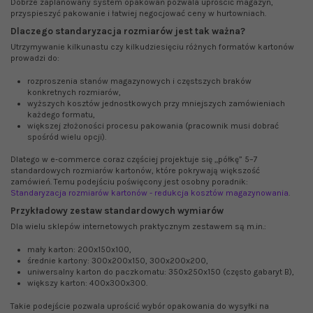
Dobrze zaplanowany system opakowań pozwala uprościć magazyn,
przyspieszyć pakowanie i łatwiej negocjować ceny w hurtowniach.
Dlaczego standaryzacja rozmiarów jest tak ważna?
Utrzymywanie kilkunastu czy kilkudziesięciu różnych formatów kartonów
prowadzi do:
rozproszenia stanów magazynowych i częstszych braków
konkretnych rozmiarów,
wyższych kosztów jednostkowych przy mniejszych zamówieniach
każdego formatu,
większej złożoności procesu pakowania (pracownik musi dobrać
spośród wielu opcji).
Dlatego w e‑commerce coraz częściej projektuje się „półkę” 5–7
standardowych rozmiarów kartonów, które pokrywają większość
zamówień. Temu podejściu poświęcony jest osobny poradnik:
Standaryzacja rozmiarów kartonów - redukcja kosztów magazynowania
.
Przykładowy zestaw standardowych wymiarów
Dla wielu sklepów internetowych praktycznym zestawem są m.in.:
mały karton: 200x150x100,
średnie kartony: 300x200x150, 300x200x200,
uniwersalny karton do paczkomatu: 350x250x150 (często gabaryt B),
większy karton: 400x300x300.
Takie podejście pozwala uprościć wybór opakowania do wysyłki na