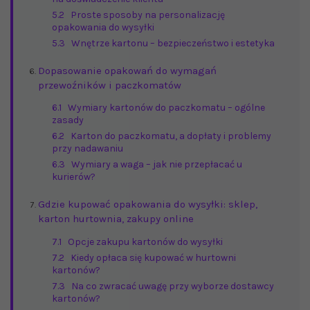
5.2
Proste sposoby na personalizację
opakowania do wysyłki
5.3
Wnętrze kartonu – bezpieczeństwo i estetyka
Dopasowanie opakowań do wymagań
przewoźników i paczkomatów
6.1
Wymiary kartonów do paczkomatu – ogólne
zasady
6.2
Karton do paczkomatu, a dopłaty i problemy
przy nadawaniu
6.3
Wymiary a waga – jak nie przepłacać u
kurierów?
Gdzie kupować opakowania do wysyłki: sklep,
karton hurtownia, zakupy online
7.1
Opcje zakupu kartonów do wysyłki
7.2
Kiedy opłaca się kupować w hurtowni
kartonów?
7.3
Na co zwracać uwagę przy wyborze dostawcy
kartonów?