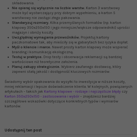
składowania.
Nie opieraj się wyłącznie na liczbie warstw.
Karton 3 warstwowy
może być wystarczający przy dobrym wypełnieniu, a karton 5
warstwowy nie zastąpi złego pakowania.
Standaryzuj rozmiary.
Kilka przemyślanych formatów (np. karton
klapowy 350x250x150 i jego mniejsze/większe odpowiedniki) uprości
magazyn i obniży koszty.
Uwzględniaj wymagania przewoźników.
Projektuj kartony
paczkomatowe tak, aby mieściły się w gabarytach bez ryzyka dopłat.
Myśl o kliencie i marce.
Nawet prosty karton klapowy może wspierać
branding i komunikację ekologiczną.
Testuj w praktyce.
Drop testy i obserwacja reklamacji są bardziej
wartościowe niż teoretyczne założenia.
Planuj zakupy strategicznie.
Wybierz zaufanego dostawcę, który
zapewni stałą jakość i dostępność kluczowych rozmiarów.
Świadomy wybór opakowania do wysyłki to inwestycja w niższe koszty,
mniej reklamacji i lepsze doświadczenie klienta. W kolejnych, powiązanych
artykułach – takich jak
Kartony klapowe - rodzaje i najczęstsze błędy
czy
Karton 350x250x150 - zastosowania i wybór
– znajdziesz bardziej
szczegółowe wskazówki dotyczące konkretnych typów i wymiarów
kartonów.
Udostępnij ten post