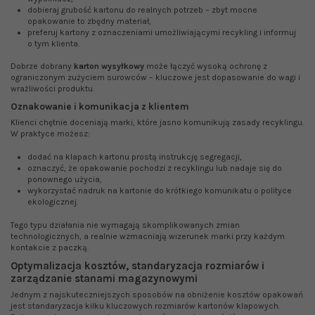
dobieraj grubość kartonu do realnych potrzeb – zbyt mocne
opakowanie to zbędny materiał,
preferuj kartony z oznaczeniami umożliwiającymi recykling i informuj
o tym klienta.
Dobrze dobrany
karton wysyłkowy
może łączyć wysoką ochronę z
ograniczonym zużyciem surowców – kluczowe jest dopasowanie do wagi i
wrażliwości produktu.
Oznakowanie i komunikacja z klientem
Klienci chętnie doceniają marki, które jasno komunikują zasady recyklingu.
W praktyce możesz:
dodać na klapach kartonu prostą instrukcję segregacji,
oznaczyć, że opakowanie pochodzi z recyklingu lub nadaje się do
ponownego użycia,
wykorzystać nadruk na kartonie do krótkiego komunikatu o polityce
ekologicznej.
Tego typu działania nie wymagają skomplikowanych zmian
technologicznych, a realnie wzmacniają wizerunek marki przy każdym
kontakcie z paczką.
Optymalizacja kosztów, standaryzacja rozmiarów i
zarządzanie stanami magazynowymi
Jednym z najskuteczniejszych sposobów na obniżenie kosztów opakowań
jest standaryzacja kilku kluczowych rozmiarów kartonów klapowych.