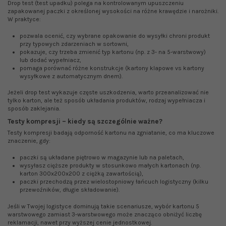
Drop test (test upadku) polega na kontrolowanym upuszczeniu
zapakowanej paczki z określonej wysokości na różne krawędzie i narożniki.
W praktyce:
pozwala ocenić, czy wybrane opakowanie do wysyłki chroni produkt
przy typowych zdarzeniach w sortowni,
pokazuje, czy trzeba zmienić typ kartonu (np. z 3‑ na 5‑warstwowy)
lub dodać wypełniacz,
pomaga porównać różne konstrukcje (kartony klapowe vs kartony
wysyłkowe z automatycznym dnem).
Jeżeli drop test wykazuje częste uszkodzenia, warto przeanalizować nie
tylko karton, ale też sposób układania produktów, rodzaj wypełniacza i
sposób zaklejania.
Testy kompresji – kiedy są szczególnie ważne?
Testy kompresji badają odporność kartonu na zgniatanie, co ma kluczowe
znaczenie, gdy:
paczki są układane piętrowo w magazynie lub na paletach,
wysyłasz cięższe produkty w stosunkowo małych kartonach (np.
karton 300x200x200 z ciężką zawartością),
paczki przechodzą przez wielostopniowy łańcuch logistyczny (kilku
przewoźników, długie składowanie).
Jeśli w Twojej logistyce dominują takie scenariusze, wybór kartonu 5
warstwowego zamiast 3‑warstwowego może znacząco obniżyć liczbę
reklamacji, nawet przy wyższej cenie jednostkowej.