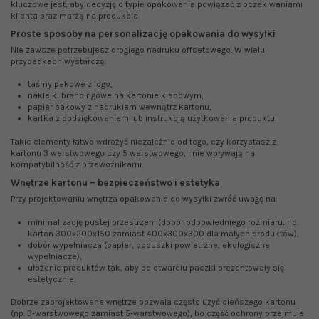
kluczowe jest, aby decyzję o typie opakowania powiązać z oczekiwaniami
klienta oraz marżą na produkcie.
Proste sposoby na personalizację opakowania do wysyłki
Nie zawsze potrzebujesz drogiego nadruku offsetowego. W wielu
przypadkach wystarczą:
taśmy pakowe z logo,
naklejki brandingowe na kartonie klapowym,
papier pakowy z nadrukiem wewnątrz kartonu,
kartka z podziękowaniem lub instrukcją użytkowania produktu.
Takie elementy łatwo wdrożyć niezależnie od tego, czy korzystasz z
kartonu 3 warstwowego czy 5 warstwowego, i nie wpływają na
kompatybilność z przewoźnikami.
Wnętrze kartonu – bezpieczeństwo i estetyka
Przy projektowaniu wnętrza opakowania do wysyłki zwróć uwagę na:
minimalizację pustej przestrzeni (dobór odpowiedniego rozmiaru, np.
karton 300x200x150 zamiast 400x300x300 dla małych produktów),
dobór wypełniacza (papier, poduszki powietrzne, ekologiczne
wypełniacze),
ułożenie produktów tak, aby po otwarciu paczki prezentowały się
estetycznie.
Dobrze zaprojektowane wnętrze pozwala często użyć cieńszego kartonu
(np. 3‑warstwowego zamiast 5‑warstwowego), bo część ochrony przejmuje