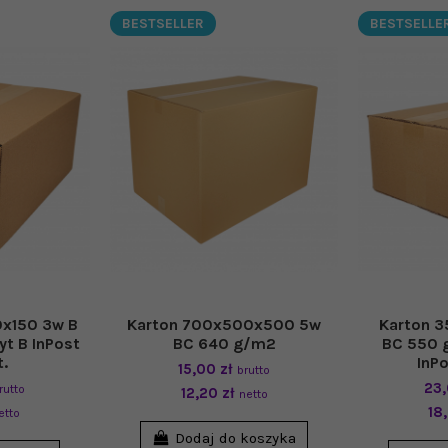
BESTSELLER
BESTSELLE
x150 3w B
Karton 700x500x500 5w
Karton 
t B InPost
BC 640 g/m2
BC 550 
t.
InPo
15,00 zł
brutto
23,
rutto
12,20 zł
netto
18
etto
Dodaj do koszyka