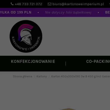
+48 733 721 072
biuro@kartonoweimperium.pl
A OD 199 PLN
•
Nie dotyczy folii bąbelkowej
•
BEZP
KONFEKCJONOWANIE
CO-PACKIN
Strona główna
Kartony
Karton 400x300x190 3w B 450 g/m2 Gabaryt 