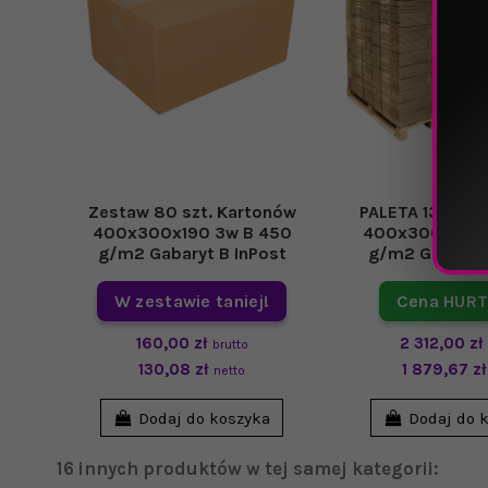
Zestaw 80 szt. Kartonów
PALETA 1360 szt
400x300x190 3w B 450
400x300x190 
g/m2 Gabaryt B InPost
g/m2 Gabaryt 
W zestawie taniej!
Cena HUR
160,00 zł
2 312,00 zł
brutto
130,08 zł
1 879,67 zł
netto
Dodaj do koszyka
Dodaj do 
16 innych produktów w tej samej kategorii: