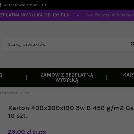
Kartonowe Imperium
ŁATNA WYSYŁKA OD 199 PLN
•
Nie dotyczy folii bąbelkow
G
ZAMÓW Z BEZPŁATNĄ
KAR
WYSYŁKĄ
B InPost - 10 szt.
Karton 400x300x190 3w B 450 g/m2 Gab
10 szt.
23,00 zł
brutto