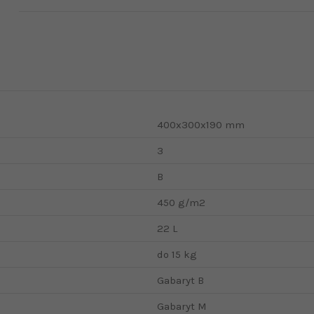
400x300x190 mm
3
B
450 g/m2
22 L
do 15 kg
Gabaryt B
Gabaryt M