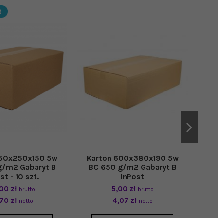
R
350x250x150 5w
Karton 600x380x190 5w
Ka
g/m2 Gabaryt B
BC 650 g/m2 Gabaryt B
60
st - 10 szt.
InPost
00 zł
5,00 zł
brutto
brutto
,70 zł
4,07 zł
netto
netto