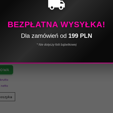
local_shipping
BEZPŁATNA WYSYŁKA!
Dla zamówień od
199 PLN
* Nie dotyczy folii bąbelkowej
. Kartony
3w B 450
B InPost
TOWA
brutto
netto
koszyka