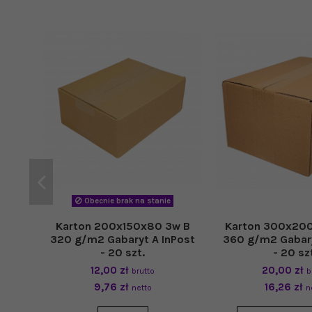
Obecnie brak na stanie
Karton 200x150x80 3w B
Karton 300x200
320 g/m2 Gabaryt A InPost
360 g/m2 Gabary
- 20 szt.
- 20 sz
12,00 zł
20,00 zł
brutto
b
9,76 zł
16,26 zł
netto
n