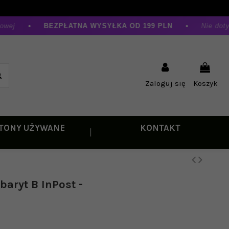
ej
•
BEZPŁATNA WYSYŁKA OD 199 PLN
•
Nie dotycz
Zaloguj się
Koszyk
TONY UŻYWANE
KONTAKT
aryt B InPost -