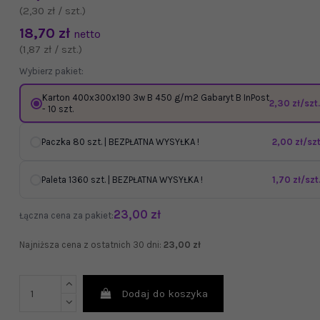
(2,30 zł / szt.)
18,70 zł
netto
(1,87 zł / szt.)
Wybierz pakiet:
Karton 400x300x190 3w B 450 g/m2 Gabaryt B InPost
2,30 zł/szt.
- 10 szt.
Paczka 80 szt. | BEZPŁATNA WYSYŁKA !
2,00 zł/szt
Paleta 1360 szt. | BEZPŁATNA WYSYŁKA !
1,70 zł/szt
23,00 zł
Łączna cena za pakiet:
Najniższa cena z ostatnich 30 dni:
23,00 zł
Dodaj do koszyka